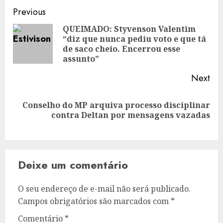
Post
Previous
navigation
QUEIMADO: Styvenson Valentim
“diz que nunca pediu voto e que tá
Pre
de saco cheio. Encerrou esse
pos
assunto”
Next
Conselho do MP arquiva processo disciplinar
Next
contra Deltan por mensagens vazadas
post:
Deixe um comentário
O seu endereço de e-mail não será publicado.
Campos obrigatórios são marcados com
*
Comentário
*