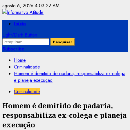
Skip
agosto 6, 2026
4:03:22 AM
to
content
Primary
Início
Menu
Light/Dark Button
Pesquisar
por:
Subscribe
Home
Criminalidade
Homem é demitido de padaria, responsabiliza ex-colega
e planeja execução
Criminalidade
Homem é demitido de padaria,
responsabiliza ex-colega e planeja
execução