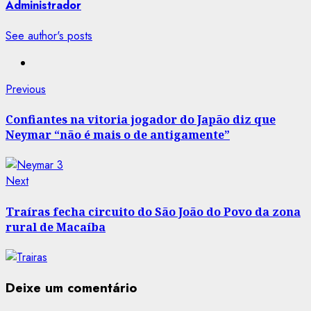
Administrador
See author's posts
Post
Previous
Previous
post:
navigation
Confiantes na vitoria jogador do Japão diz que
Neymar “não é mais o de antigamente”
Next
Next
post:
Traíras fecha circuito do São João do Povo da zona
rural de Macaíba
Deixe um comentário