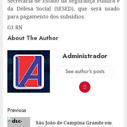
Secretaria de Estado da Segurança Pública e
da Defesa Social (SESED), que será usado
para pagamento dos subsídios.
G1 RN
About The Author
Administrador
See author's posts
Post
Previous
navigation
São João de Campina Grande em
Pre