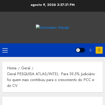
Skip
agosto 9, 2026
3:37:31 PM
to
content
Primary
Menu
Home
Geral
Geral PESQUISA ATLAS/INTEL: Para 39,5% Judiciário
foi quem mais contribuiu para o crescimento do PCC e
do CV