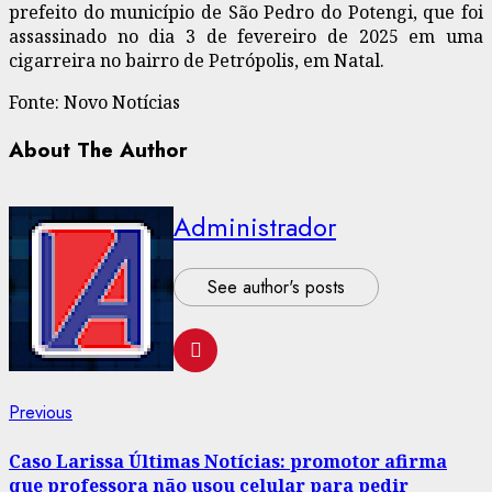
prefeito do município de São Pedro do Potengi, que foi
assassinado no dia 3 de fevereiro de 2025 em uma
cigarreira no bairro de Petrópolis, em Natal.
Fonte: Novo Notícias
About The Author
Administrador
See author's posts
Post
Previous
Previous
post:
navigation
Caso Larissa Últimas Notícias: promotor afirma
que professora não usou celular para pedir