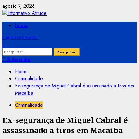
Skip
agosto 7, 2026
to
content
Primary
Início
Menu
Light/Dark Button
Pesquisar
por:
Subscribe
Home
Criminalidade
Ex-segurança de Miguel Cabral é assassinado a tiros em
Macaíba
Criminalidade
Ex-segurança de Miguel Cabral é
assassinado a tiros em Macaíba