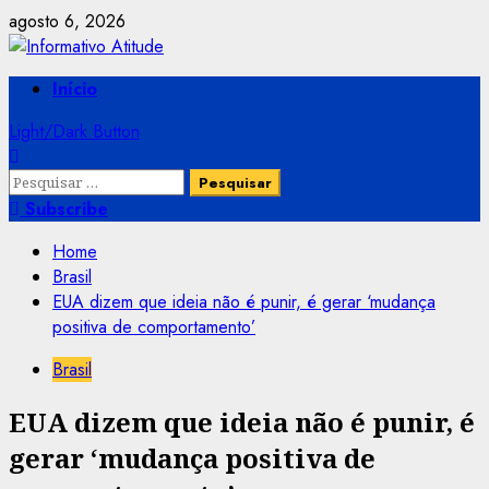
Skip
agosto 6, 2026
to
content
Primary
Início
Menu
Light/Dark Button
Pesquisar
por:
Subscribe
Home
Brasil
EUA dizem que ideia não é punir, é gerar ‘mudança
positiva de comportamento’
Brasil
EUA dizem que ideia não é punir, é
gerar ‘mudança positiva de