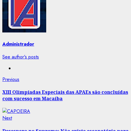
Administrador
See author's posts
Post
Previous
Previous
post:
navigation
XIII Olimpíadas Especiais das APAEs são concluídas
com sucesso em Macaíba
Next
Next
post:
Desespero no Supremo: Não existe escapatória para