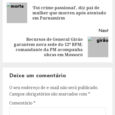
navigation
‘Foi crime passional’, diz pai de
Pre
mulher que morreu após atentado
pos
em Parnamirm
Next
Recursos de General Girão
garantem nova sede do 12º BPM;
Next
comandante da PM acompanha
post:
obras em Mossoró
Deixe um comentário
O seu endereço de e-mail não será publicado.
Campos obrigatórios são marcados com
*
Comentário
*