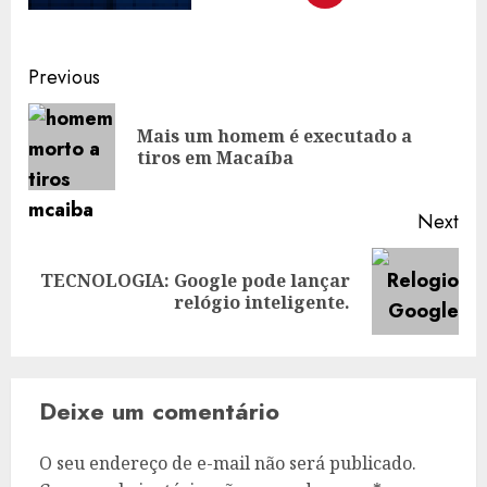
Post
Previous
navigation
Mais um homem é executado a
Pre
tiros em Macaíba
pos
Next
TECNOLOGIA: Google pode lançar
Next
relógio inteligente.
post:
Deixe um comentário
O seu endereço de e-mail não será publicado.