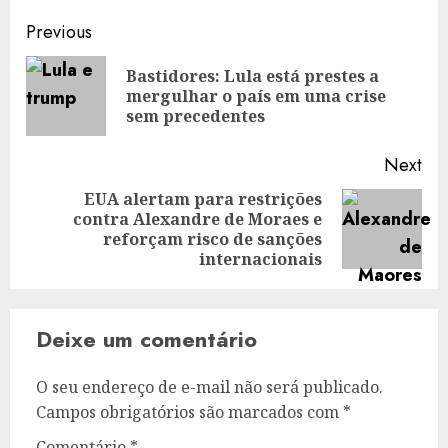
Post
Previous
navigation
Bastidores: Lula está prestes a
Pre
mergulhar o país em uma crise
pos
sem precedentes
Next
EUA alertam para restrições
contra Alexandre de Moraes e
Next
reforçam risco de sanções
post:
internacionais
Deixe um comentário
O seu endereço de e-mail não será publicado.
Campos obrigatórios são marcados com
*
Comentário
*