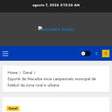
Skip
agosto 7, 2026
3:15:26 AM
to
content
Primary
Menu
Home
Geral
Esporte de Macaíba inicia campeonato municipal de
futebol da zona rural e urbana
Geral