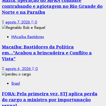
Malta: operação do MPRN combate
contrabando e agiotagem no Rio Grande do
Norte e na Paraíba
agosto 7, 2026
0
MAcaíba Bastidores
Macaíba: Bastidores da Política
em…”Acabou a brincadeira e Conflito a
Vista”
agosto 6, 2026
0
Brasil
FORA: Pela primeira vez, STJ aplica perda
do cargo a ministro por importunação
sexual