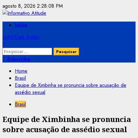
Skip
agosto 8, 2026
2:28:08 PM
to
content
Primary
Início
Menu
Light/Dark Button
Pesquisar
por:
Subscribe
Home
Brasil
Equipe de Ximbinha se pronuncia sobre acusação de
assédio sexual
Brasil
Equipe de Ximbinha se pronuncia
sobre acusação de assédio sexual