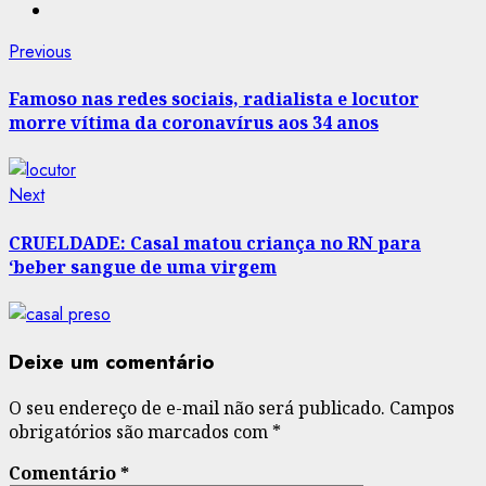
Post
Previous
Previous
post:
navigation
Famoso nas redes sociais, radialista e locutor
morre vítima da coronavírus aos 34 anos
Next
Next
post:
CRUELDADE: Casal matou criança no RN para
‘beber sangue de uma virgem
Deixe um comentário
O seu endereço de e-mail não será publicado.
Campos
obrigatórios são marcados com
*
Comentário
*