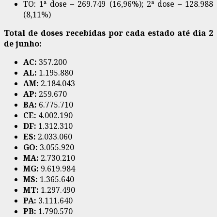
TO: 1ª dose – 269.749 (16,96%); 2ª dose – 128.988
(8,11%)
Total de doses recebidas por cada estado até dia 2
de junho:
AC:
357.200
AL:
1.195.880
AM:
2.184.043
AP:
259.670
BA:
6.775.710
CE:
4.002.190
DF:
1.312.310
ES:
2.033.060
GO:
3.055.920
MA:
2.730.210
MG:
9.619.984
MS:
1.365.640
MT:
1.297.490
PA:
3.111.640
PB:
1.790.570