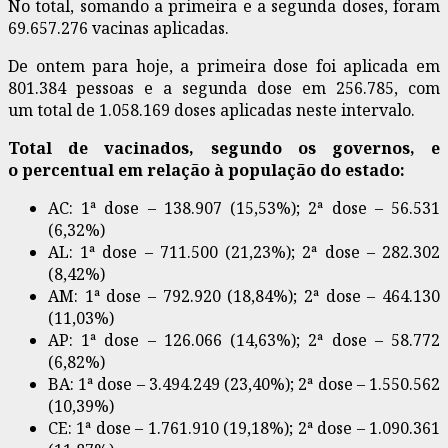
No total,
somando a primeira e a segunda doses, foram
69.657.276 vacinas aplicadas
.
De ontem para hoje, a
primeira dose foi aplicada em
801.384 pessoas
e a
segunda dose em 256.785
, com
um
total de 1.058.169 doses aplicadas
neste intervalo.
Total de vacinados
, segundo os governos, e
o
percentual em relação à população do estado
:
AC: 1ª dose – 138.907 (15,53%); 2ª dose – 56.531
(6,32%)
AL: 1ª dose – 711.500 (21,23%); 2ª dose – 282.302
(8,42%)
AM: 1ª dose – 792.920 (18,84%); 2ª dose – 464.130
(11,03%)
AP: 1ª dose – 126.066 (14,63%); 2ª dose – 58.772
(6,82%)
BA: 1ª dose – 3.494.249 (23,40%); 2ª dose – 1.550.562
(10,39%)
CE: 1ª dose – 1.761.910 (19,18%); 2ª dose – 1.090.361