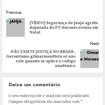
Post
Previous
navigation
[VÍDEO] Segurança de Janja agride
Pre
deputada do PT durante evento em
pos
Natal
Next
NÃO EXISTE JUSTIÇA NO BRASIL:
Garantismo gilmarmendista só não
Next
vale quando se aplica o código
post:
xandônico
Deixe um comentário
O seu endereço de e-mail não será publicado.
Campos obrigatórios são marcados com
*