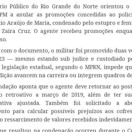
ério Público do Rio Grande do Norte
orientou o
PM a anular as promoções concedidas ao polici
cio Araújo de Maria, condenado pelo estupro e femi
 Zaira Cruz. O agente recebeu promoções enqua
so.
 com o documento, o militar foi promovido duas 
23 — mesmo estando sub judice e custodiado p
 A legislação estadual, segundo o MPRN, impede que
dição avancem na carreira ou integrem quadros de
dação aponta que o agente deve retornar ao post
o retroativo a março de 2019, além de ter su
rativa ajustada. Também foi solicitado a ab
nto para calcular possíveis prejuízos aos cofres
 o ressarcimento de valores recebidos indevidamen
ue resultou na condenação ocorreu durante o C