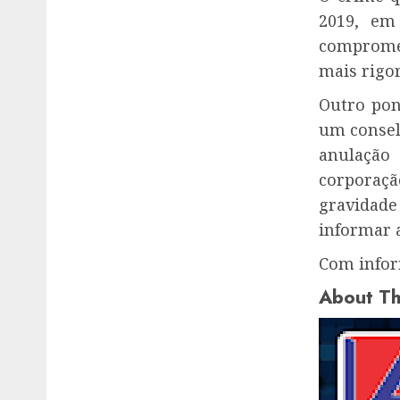
2019, em
comprome
mais rigo
Outro pon
um consel
anulação
corporaçã
gravidad
informar 
Com infor
About Th