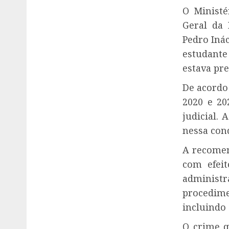
O
Minist
Geral da 
Pedro Iná
estudante
estava pre
De acordo
2020 e 20
judicial.
nessa con
A recomen
com efeit
administ
procedime
incluindo
O crime q