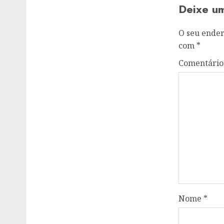
Deixe u
O seu ender
com
*
Comentári
Nome
*