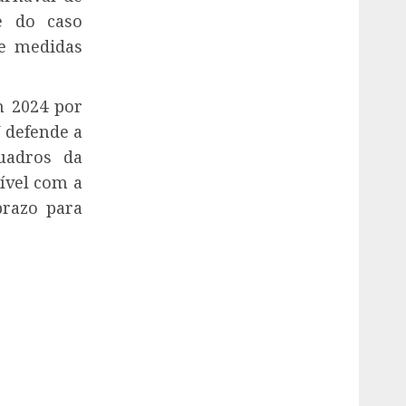
e do caso
e medidas
m 2024 por
 defende a
uadros da
ível com a
razo para