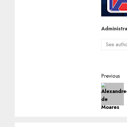
Administr
See autho
Post
Previous
navigat