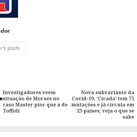
ador
r's posts
ion
Investigadores veem
Nova subvariante da
situação de Moraes no
Covid-19, ‘Cicada’ tem 75
Previous
Next
caso Master pior que a de
mutações e já circula em
post:
post:
Toffoli
23 países; veja o que se
sabe