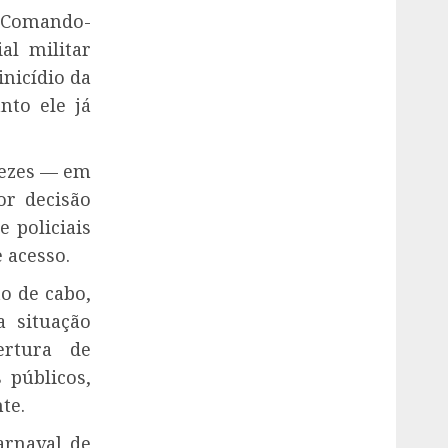
 Comando-
al militar
nicídio da
nto ele já
vezes — em
or decisão
 policiais
 acesso.
o de cabo,
a situação
ertura de
 públicos,
te.
arnaval de