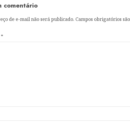
m comentário
eço de e-mail não será publicado.
Campos obrigatórios sã
o
*