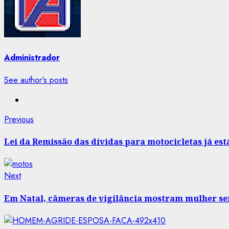
Administrador
See author's posts
Post
Previous
Previous
post:
navigation
Lei da Remissão das dívidas para motocicletas já es
Next
Next
post:
Em Natal, câmeras de vigilância mostram mulher s