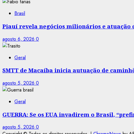
Brasil
Piauí revela negócios milionários e atuação
agosto 6, 2026
0
Geral
SMTT de Macaíba inicia autuação de caminhõe
agosto 5, 2026
0
Geral
GUERRA: Se os EUA invadirem o Brasil, “prefir
agosto 5, 2026
0
Copyright © Todos os direitos reservados.
|
ChromeNews
by AF