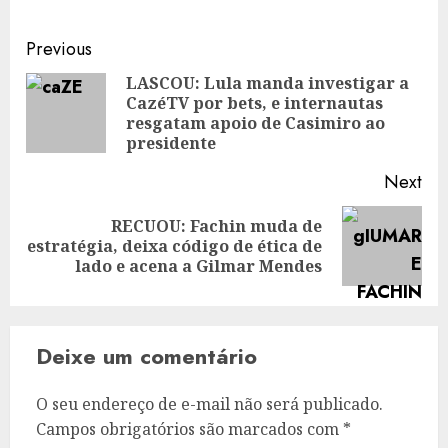
Post
Previous
navigation
LASCOU: Lula manda investigar a
CazéTV por bets, e internautas
Pre
resgatam apoio de Casimiro ao
pos
presidente
Next
RECUOU: Fachin muda de
Next
estratégia, deixa código de ética de
post:
lado e acena a Gilmar Mendes
Deixe um comentário
O seu endereço de e-mail não será publicado.
Campos obrigatórios são marcados com
*