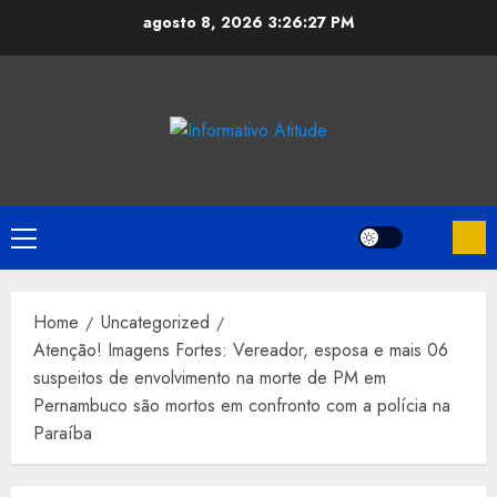
Skip
agosto 8, 2026
3:26:28 PM
to
content
Primary
Menu
Home
Uncategorized
Atenção! Imagens Fortes: Vereador, esposa e mais 06
suspeitos de envolvimento na morte de PM em
Pernambuco são mortos em confronto com a polícia na
Paraíba