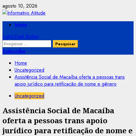
Skip
agosto 10, 2026
to
content
Primary
Início
Menu
Light/Dark Button
Pesquisar
por:
Subscribe
Home
Uncategorized
Assistência Social de Macaíba oferta a pessoas trans
apoio jurídico para retificação de nome e gênero
Uncategorized
Assistência Social de Macaíba
oferta a pessoas trans apoio
jurídico para retificação de nome e