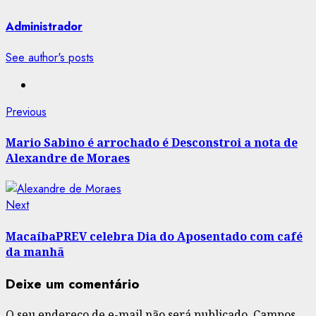
Administrador
See author's posts
Post
Previous
Previous
post:
navigation
Mario Sabino é arrochado é Desconstroi a nota de
Alexandre de Moraes
Next
Next
post:
MacaíbaPREV celebra Dia do Aposentado com café
da manhã
Deixe um comentário
O seu endereço de e-mail não será publicado.
Campos