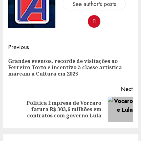
See author's posts
Post
Previous
navigation
Grandes eventos, recorde de visitações ao
Pre
Ferreiro Torto e incentivo à classe artística
pos
marcam a Cultura em 2025
Next
Política Empresa de Vorcaro
Next
fatura R$ 303,6 milhões em
post:
contratos com governo Lula