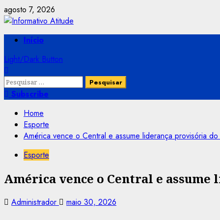
Skip
agosto 7, 2026
to
content
Primary
Início
Menu
Light/Dark Button
Pesquisar
por:
Subscribe
Home
Esporte
América vence o Central e assume liderança provisória do
Esporte
América vence o Central e assume l
Administrador
maio 30, 2026