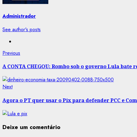
Administrador
See author's posts
Post
Previous
Previous
post:
navigation
A CONTA CHEGOU: Rombo sob o governo Lula bate reco
Next
Next
post:
Agora o PT quer usar o Pix para defender PCC e C
Deixe um comentário