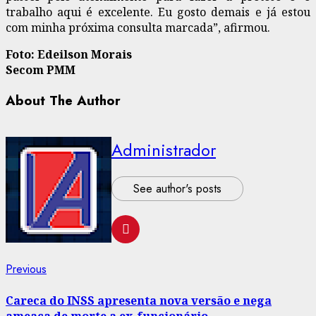
trabalho aqui é excelente. Eu gosto demais e já estou
com minha próxima consulta marcada”, afirmou.
Foto: Edeilson Morais
Secom PMM
About The Author
Administrador
See author's posts
Post
Previous
Previous
post:
navigation
Careca do INSS apresenta nova versão e nega
ameaça de morte a ex-funcionário