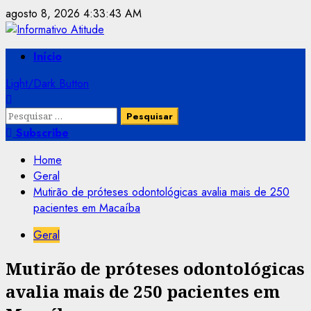
Skip
agosto 8, 2026
4:33:43 AM
to
content
Primary
Início
Menu
Light/Dark Button
Pesquisar
por:
Subscribe
Home
Geral
Mutirão de próteses odontológicas avalia mais de 250
pacientes em Macaíba
Geral
Mutirão de próteses odontológicas
avalia mais de 250 pacientes em