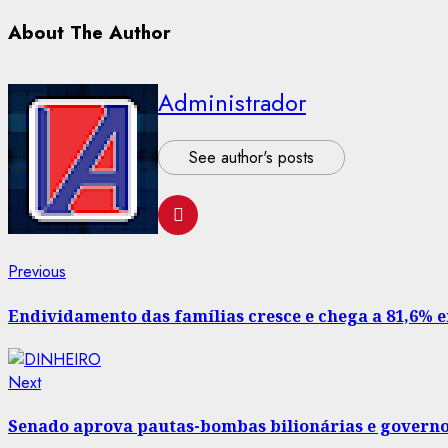
About The Author
Administrador
See author's posts
Post
Previous
Previous
post:
navigation
Endividamento das famílias cresce e chega a 81,6% e
Next
Next
post:
Senado aprova pautas-bombas bilionárias e govern