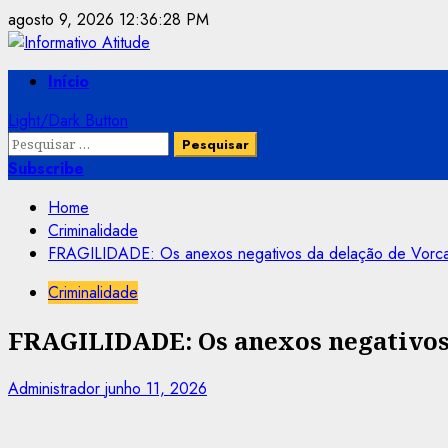
Skip
agosto 9, 2026
12:36:28 PM
to
content
Primary
Início
Menu
Light/Dark Button
Pesquisar
por:
Subscribe
Home
Criminalidade
FRAGILIDADE: Os anexos negativos da delação de Vorc
Criminalidade
FRAGILIDADE: Os anexos negativos 
Administrador
junho 11, 2026