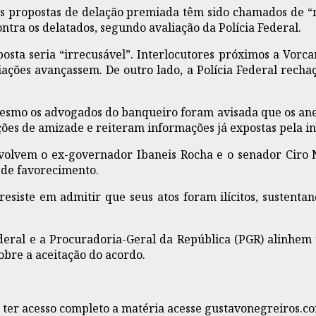
s propostas de delação premiada têm sido chamados de “
ntra os delatados, segundo avaliação da Polícia Federal.
ta seria “irrecusável”. Interlocutores próximos a Vorcaro
iações avançassem. De outro lado, a Polícia Federal rech
smo os advogados do banqueiro foram avisada que os anex
ões de amizade e reiteram informações já expostas pela in
volvem o ex-governador Ibaneis Rocha e o senador Ciro N
 de favorecimento.
siste em admitir que seus atos foram ilícitos, sustenta
ederal e a Procuradoria-Geral da República (PGR) alinhem
obre a aceitação do acordo.
a ter acesso completo a matéria acesse gustavonegreiros.c