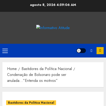
Skip
agosto 8, 2026
4:59:06 AM
to
content
Primary
Menu
Home
Bastidores da Política Nacional
Condenação de Bolsonaro pode ser
anulada…”Entenda os motivos”
Bastidores da Política Nacional