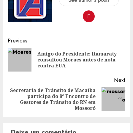
Post
Previous
navigation
Amigo do Presidente: Itamaraty
Pre
consultou Moraes antes de nota
pos
contra EUA
Next
Secretaria de Trânsito de Macaíba
participa do 8º Encontro de
Next
Gestores de Trânsito do RN em
post:
Mossoró
Deixe um comentário