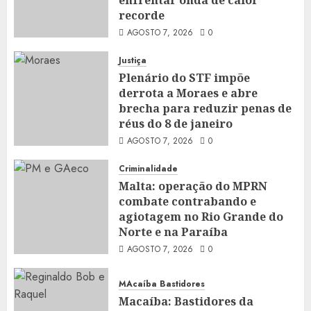
enfrentar onda de calor
recorde
AGOSTO 7, 2026
0
Justiça
Plenário do STF impõe
derrota a Moraes e abre
brecha para reduzir penas de
réus do 8 de janeiro
AGOSTO 7, 2026
0
Criminalidade
Malta: operação do MPRN
combate contrabando e
agiotagem no Rio Grande do
Norte e na Paraíba
AGOSTO 7, 2026
0
MAcaíba Bastidores
Macaíba: Bastidores da