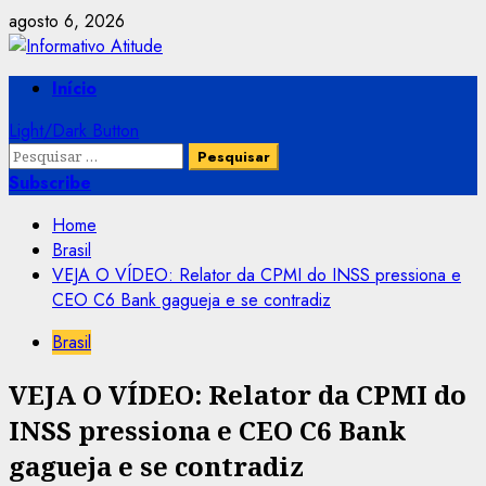
Skip
agosto 6, 2026
to
content
Primary
Início
Menu
Light/Dark Button
Pesquisar
por:
Subscribe
Home
Brasil
VEJA O VÍDEO: Relator da CPMI do INSS pressiona e
CEO C6 Bank gagueja e se contradiz
Brasil
VEJA O VÍDEO: Relator da CPMI do
INSS pressiona e CEO C6 Bank
gagueja e se contradiz