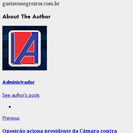
gustavonegreiros.com.br
About The Author
Administrador
See author's posts
Post
Previous
Previous
post:
navigation
Oposição aciona presidente da Câmara contra