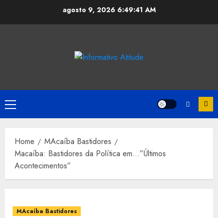
Skip
agosto 9, 2026
6:49:42 AM
to
content
Primary
Menu
Home
MAcaíba Bastidores
Macaíba: Bastidores da Política em…”Últimos
Acontecimentos”
MAcaíba Bastidores