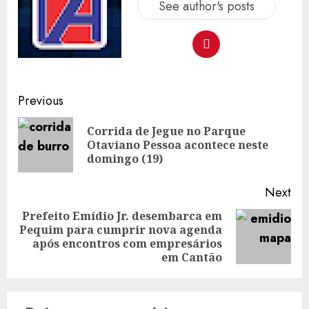
See author's posts
Post
Previous
navigation
Corrida de Jegue no Parque
Pre
Otaviano Pessoa acontece neste
pos
domingo (19)
Next
Prefeito Emídio Jr. desembarca em
Pequim para cumprir nova agenda
Next
após encontros com empresários
post:
em Cantão