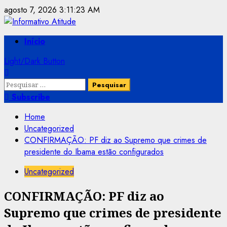
Skip
agosto 7, 2026
3:11:23 AM
to
content
Primary
Início
Menu
Light/Dark Button
Pesquisar
por:
Subscribe
Home
Uncategorized
CONFIRMAÇÃO: PF diz ao Supremo que crimes de
presidente do Ibama estão configurados
Uncategorized
CONFIRMAÇÃO: PF diz ao
Supremo que crimes de presidente