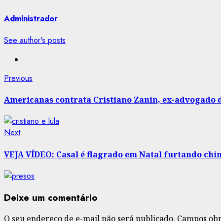
Administrador
See author's posts
Post
Previous
Previous
post:
navigation
Americanas contrata Cristiano Zanin, ex-advogado d
Next
Next
post:
VEJA VÍDEO: Casal é flagrado em Natal furtando chin
Deixe um comentário
O seu endereço de e-mail não será publicado.
Campos obr