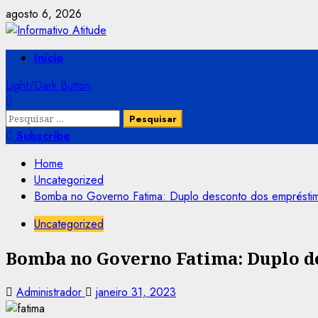
Skip
agosto 6, 2026
to
content
Primary
Início
Menu
Light/Dark Button
Pesquisar
por:
Subscribe
Home
Uncategorized
Bomba no Governo Fatima: Duplo desconto dos empréstim
Uncategorized
Bomba no Governo Fatima: Duplo de
Administrador
janeiro 31, 2023