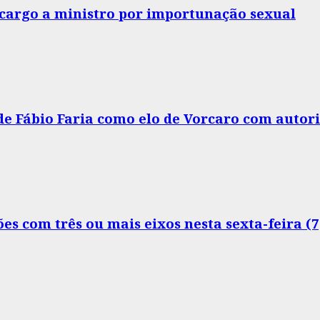
o cargo a ministro por importunação sexual
 de Fábio Faria como elo de Vorcaro com autor
s com três ou mais eixos nesta sexta-feira (7